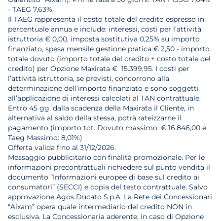
- TAEG 7,63%.
Il TAEG rappresenta il costo totale del credito espresso in
percentuale annua e include: interessi, costi per l’attività
istruttoria € 0,00, imposta sostitutiva 0,25% su importo
finanziato, spesa mensile gestione pratica € 2,50 - importo
totale dovuto (importo totale del credito + costo totale del
credito) per Opzione Maxirata € 15.399,95. I costi per
l’attività istruttoria, se previsti, concorrono alla
determinazione dell’importo finanziato e sono soggetti
all’applicazione di interessi calcolati al TAN contrattuale.
Entro 45 gg. dalla scadenza della Maxirata il Cliente, in
alternativa al saldo della stessa, potrà rateizzarne il
pagamento (importo tot. Dovuto massimo: € 16.846,00 e
Taeg Massimo: 8,01%)
Offerta valida fino al 31/12/2026.
Messaggio pubblicitario con finalità promozionale. Per le
informazioni precontrattuali richiedere sul punto vendita il
documento “Informazioni europee di base sul credito ai
consumatori” (SECCI) e copia del testo contrattuale. Salvo
approvazione Agos Ducato S.p.A. La Rete dei Concessionari
“Aixam” opera quale intermediario del credito NON in
esclusiva. La Concessionaria aderente, in caso di Opzione