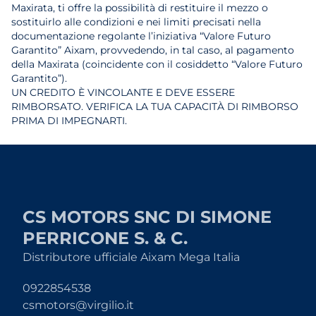
Maxirata, ti offre la possibilità di restituire il mezzo o
sostituirlo alle condizioni e nei limiti precisati nella
documentazione regolante l’iniziativa “Valore Futuro
Garantito” Aixam, provvedendo, in tal caso, al pagamento
della Maxirata (coincidente con il cosiddetto “Valore Futuro
Garantito”).
UN CREDITO È VINCOLANTE E DEVE ESSERE
RIMBORSATO. VERIFICA LA TUA CAPACITÀ DI RIMBORSO
PRIMA DI IMPEGNARTI.
CS MOTORS SNC DI SIMONE
PERRICONE S. & C.
Distributore ufficiale Aixam Mega Italia
0922854538
csmotors@virgilio.it