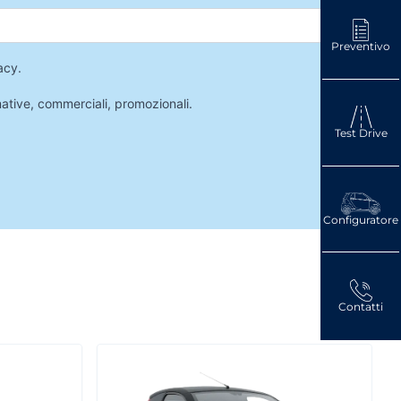
Preventivo
acy
.
mative, commerciali, promozionali.
Test Drive
Configuratore
Contatti