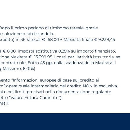
Dopo il primo periodo di rimborso rateale, grazie
a soluzione o rateizzandola.
redito) in 36 rate da € 168,00 + Maxirata finale € 9.239,45
ria € 0,00, imposta sostitutiva 0,25% su importo finanziato,
e Maxirata € 15.399,95. I costi per l’attività istruttoria, se
 contrattuale. Entro 45 gg. dalla scadenza della Maxirata il
eg Massimo: 8,01%)
ento “Informazioni europee di base sul credito ai
m” opera quale intermediario del credito NON in esclusiva.
ioni e nei limiti precisati nella documentazione regolante
etto “Valore Futuro Garantito”).
RTI.