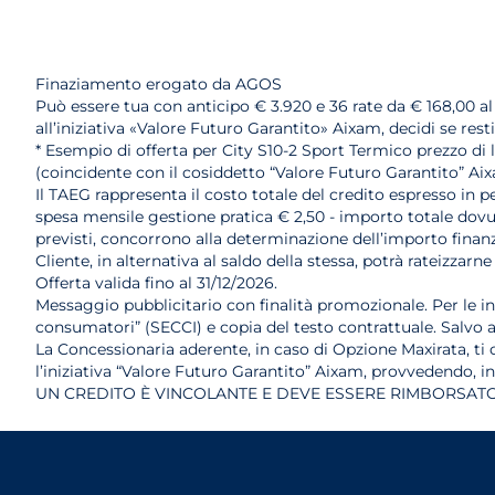
Finaziamento erogato da AGOS
Può essere tua con anticipo € 3.920 e 36 rate da € 168,00 a
all’iniziativa «Valore Futuro Garantito» Aixam, decidi se res
* Esempio di offerta per City S10-2 Sport Termico prezzo di l
(coincidente con il cosiddetto “Valore Futuro Garantito” Ai
Il TAEG rappresenta il costo totale del credito espresso in pe
spesa mensile gestione pratica € 2,50 - importo totale dovuto
previsti, concorrono alla determinazione dell’importo finanzi
Cliente, in alternativa al saldo della stessa, potrà rateiz
Offerta valida fino al 31/12/2026.
Messaggio pubblicitario con finalità promozionale. Per le i
consumatori” (SECCI) e copia del testo contrattuale. Salvo
La Concessionaria aderente, in caso di Opzione Maxirata, ti of
l’iniziativa “Valore Futuro Garantito” Aixam, provvedendo, i
UN CREDITO È VINCOLANTE E DEVE ESSERE RIMBORSATO.