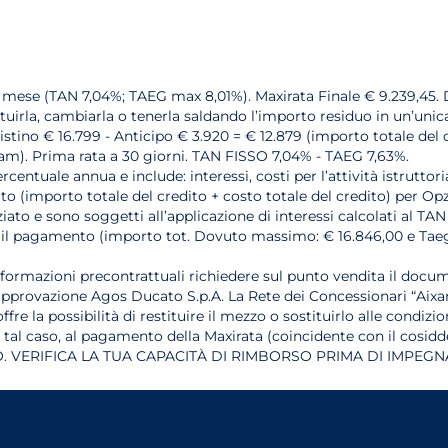
l mese (TAN 7,04%; TAEG max 8,01%). Maxirata Finale € 9.239,45. 
tituirla, cambiarla o tenerla saldando l’importo residuo in un’unic
istino € 16.799 - Anticipo € 3.920 = € 12.879 (importo totale del c
xam). Prima rata a 30 giorni. TAN FISSO 7,04% - TAEG 7,63%.
rcentuale annua e include: interessi, costi per l’attività istrutto
 (importo totale del credito + costo totale del credito) per Opzion
ato e sono soggetti all’applicazione di interessi calcolati al TAN
zarne il pagamento (importo tot. Dovuto massimo: € 16.846,00 e Ta
nformazioni precontrattuali richiedere sul punto vendita il docum
 approvazione Agos Ducato S.p.A. La Rete dei Concessionari “Aixa
fre la possibilità di restituire il mezzo o sostituirlo alle condiz
n tal caso, al pagamento della Maxirata (coincidente con il cosidd
 VERIFICA LA TUA CAPACITÀ DI RIMBORSO PRIMA DI IMPEGNA